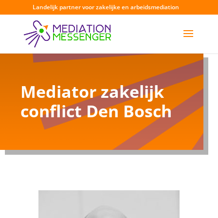
Landelijk partner voor zakelijke en arbeidsmediation
Mediator zakelijk
conflict Den Bosch