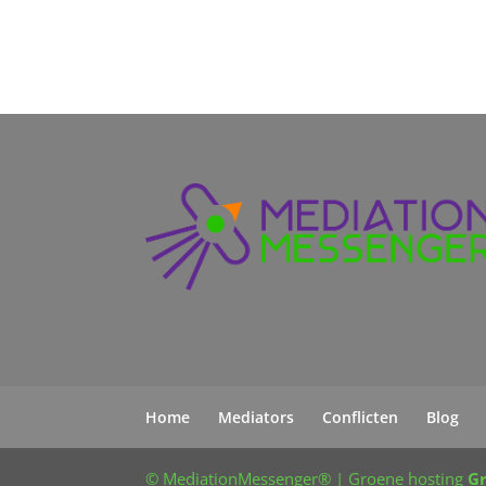
Home
Mediators
Conflicten
Blog
© MediationMessenger® | Groene hosting
G