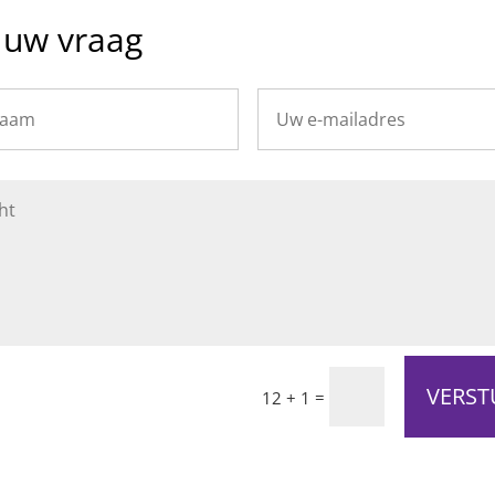
l uw vraag
VERST
=
12 + 1