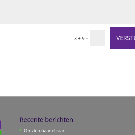
VERST
=
3 + 9
Recente berichten
Omzien naar elkaar