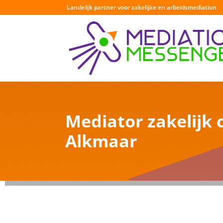
Landelijk partner voor zakelijke en arbeidsmediation
Mediator zakelijk c
Alkmaar